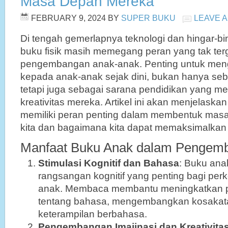
Masa Depan Mereka
FEBRUARY 9, 2024
BY
SUPER BUKU
LEAVE 
Di tengah gemerlapnya teknologi dan hingar-bin
buku fisik masih memegang peran yang tak ter
pengembangan anak-anak. Penting untuk men
kepada anak-anak sejak dini, bukan hanya seba
tetapi juga sebagai sarana pendidikan yang m
kreativitas mereka. Artikel ini akan menjelas
memiliki peran penting dalam membentuk mas
kita dan bagaimana kita dapat memaksimalkan
Manfaat Buku Anak dalam Pengem
Stimulasi Kognitif dan Bahasa
: Buku an
rangsangan kognitif yang penting bagi pe
anak. Membaca membantu meningkatkan
tentang bahasa, mengembangkan kosakat
keterampilan berbahasa.
Pengembangan Imajinasi dan Kreativita