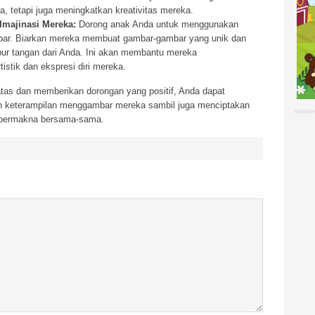
a, tetapi juga meningkatkan kreativitas mereka.
majinasi Mereka:
Dorong anak Anda untuk menggunakan
bar. Biarkan mereka membuat gambar-gambar yang unik dan
mpur tangan dari Anda. Ini akan membantu mereka
stik dan ekspresi diri mereka.
atas dan memberikan dorongan yang positif, Anda dapat
keterampilan menggambar mereka sambil juga menciptakan
bermakna bersama-sama.