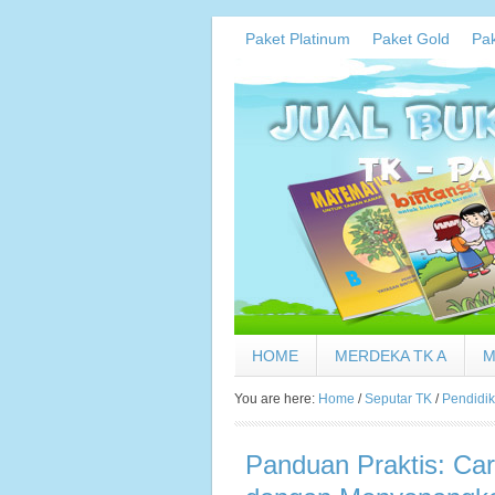
Paket Platinum
Paket Gold
Pak
HOME
MERDEKA TK A
M
You are here:
Home
/
Seputar TK
/
Pendidi
Panduan Praktis: Ca