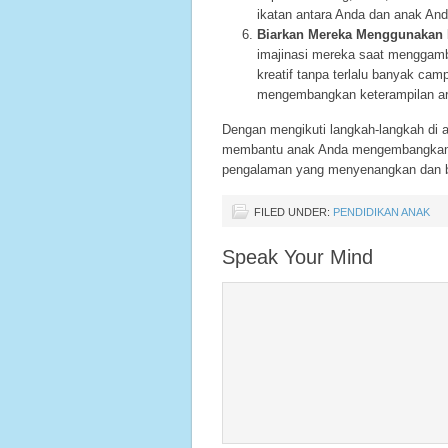
ikatan antara Anda dan anak And
Biarkan Mereka Menggunakan I
imajinasi mereka saat menggam
kreatif tanpa terlalu banyak ca
mengembangkan keterampilan arti
Dengan mengikuti langkah-langkah di 
membantu anak Anda mengembangkan 
pengalaman yang menyenangkan dan 
FILED UNDER:
PENDIDIKAN ANAK
Speak Your Mind