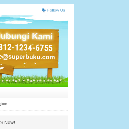
Follow Us
gkan
er Now!