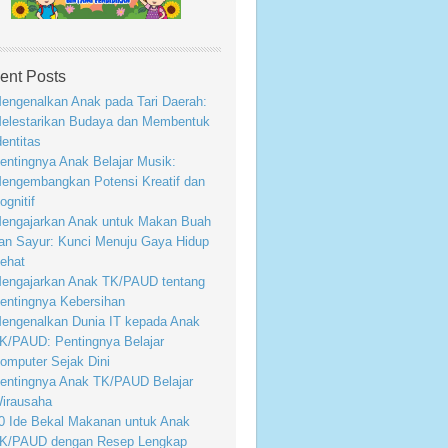
ent Posts
engenalkan Anak pada Tari Daerah:
elestarikan Budaya dan Membentuk
dentitas
entingnya Anak Belajar Musik:
engembangkan Potensi Kreatif dan
ognitif
engajarkan Anak untuk Makan Buah
an Sayur: Kunci Menuju Gaya Hidup
ehat
engajarkan Anak TK/PAUD tentang
entingnya Kebersihan
engenalkan Dunia IT kepada Anak
K/PAUD: Pentingnya Belajar
omputer Sejak Dini
entingnya Anak TK/PAUD Belajar
irausaha
0 Ide Bekal Makanan untuk Anak
K/PAUD dengan Resep Lengkap