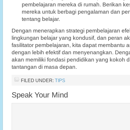
pembelajaran mereka di rumah. Berikan k
mereka untuk berbagi pengalaman dan pe
tentang belajar.
Dengan menerapkan strategi pembelajaran efek
lingkungan belajar yang kondusif, dan peran ak
fasilitator pembelajaran, kita dapat membantu a
dengan lebih efektif dan menyenangkan. Deng
akan memiliki fondasi pendidikan yang kokoh 
tantangan di masa depan.
FILED UNDER:
TIPS
Speak Your Mind