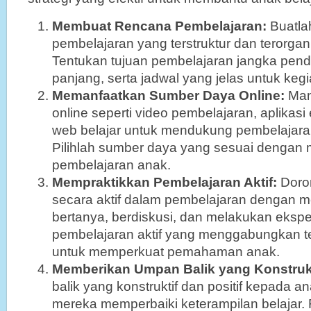
Membuat Rencana Pembelajaran:
Buatla
pembelajaran yang terstruktur dan terorgani
Tentukan tujuan pembelajaran jangka pen
panjang, serta jadwal yang jelas untuk kegi
Memanfaatkan Sumber Daya Online:
Man
online seperti video pembelajaran, aplikasi
web belajar untuk mendukung pembelajara
Pilihlah sumber daya yang sesuai dengan m
pembelajaran anak.
Mempraktikkan Pembelajaran Aktif:
Doron
secara aktif dalam pembelajaran dengan 
bertanya, berdiskusi, dan melakukan ekspe
pembelajaran aktif yang menggabungkan te
untuk memperkuat pemahaman anak.
Memberikan Umpan Balik yang Konstrukt
balik yang konstruktif dan positif kepada
mereka memperbaiki keterampilan belajar