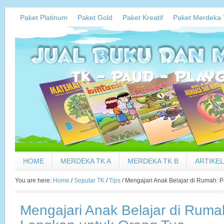
Paket Platinum
Paket Gold
Paket Kreatif
Paket Merdeka 
HOME
MERDEKA TK A
MERDEKA TK B
ARTIKEL
You are here:
Home
/
Seputar TK
/
Tips
/
Mengajari Anak Belajar di Rumah: 
Mengajari Anak Belajar di Rum