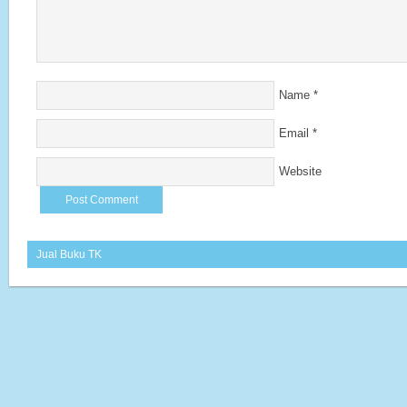
Name
*
Email
*
Website
Jual Buku TK