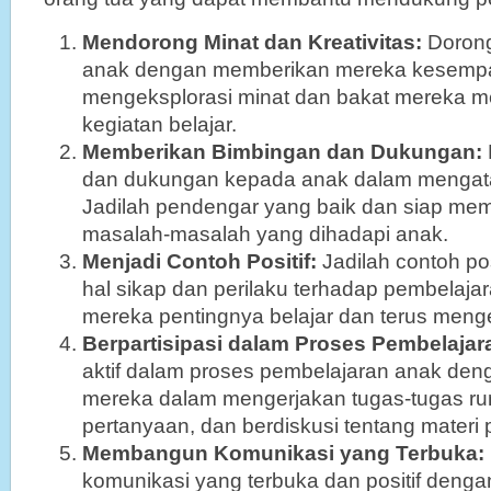
Mendorong Minat dan Kreativitas:
Dorong 
anak dengan memberikan mereka kesempa
mengeksplorasi minat dan bakat mereka me
kegiatan belajar.
Memberikan Bimbingan dan Dukungan:
dan dukungan kepada anak dalam mengatasi
Jadilah pendengar yang baik dan siap mem
masalah-masalah yang dihadapi anak.
Menjadi Contoh Positif:
Jadilah contoh pos
hal sikap dan perilaku terhadap pembelaja
mereka pentingnya belajar dan terus meng
Berpartisipasi dalam Proses Pembelajar
aktif dalam proses pembelajaran anak de
mereka dalam mengerjakan tugas-tugas r
pertanyaan, dan berdiskusi tentang materi 
Membangun Komunikasi yang Terbuka:
komunikasi yang terbuka dan positif denga