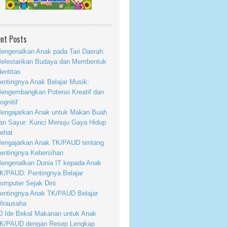
nt Posts
engenalkan Anak pada Tari Daerah:
elestarikan Budaya dan Membentuk
dentitas
entingnya Anak Belajar Musik:
engembangkan Potensi Kreatif dan
ognitif
engajarkan Anak untuk Makan Buah
an Sayur: Kunci Menuju Gaya Hidup
ehat
engajarkan Anak TK/PAUD tentang
entingnya Kebersihan
engenalkan Dunia IT kepada Anak
K/PAUD: Pentingnya Belajar
omputer Sejak Dini
entingnya Anak TK/PAUD Belajar
irausaha
0 Ide Bekal Makanan untuk Anak
K/PAUD dengan Resep Lengkap