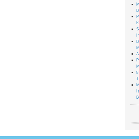
M
B
P
K
S
I
B
M
A
P
M
9
T
M
I
B