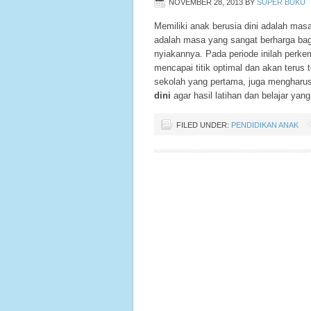
NOVEMBER 28, 2013
BY
SUPER BUKU
Memiliki anak berusia dini adalah masa
adalah masa yang sangat berharga bagi
nyiakannya. Pada periode inilah perk
mencapai titik optimal dan akan terus
sekolah yang pertama, juga mengharu
dini
agar hasil latihan dan belajar yan
FILED UNDER:
PENDIDIKAN ANAK