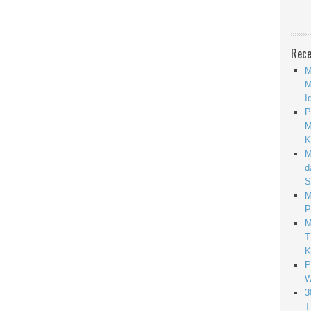
Rece
M
M
I
P
M
K
M
d
S
M
P
M
T
K
P
W
3
T