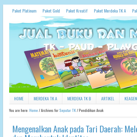
Paket Platinum
Paket Gold
Paket Kreatif
Paket Merdeka TK A
Pa
HOME
MERDEKA TK A
MERDEKA TK B
ARTIKEL
KEAGE
You are here:
Home
/
Archives for
Seputar TK
/
Pendidikan Anak
Mengenalkan Anak pada Tari Daerah: Mel