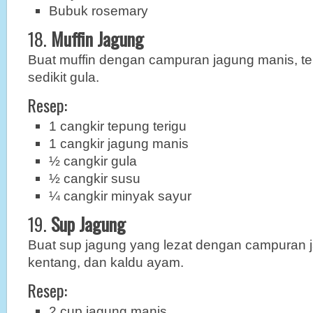
Bubuk rosemary
18.
Muffin Jagung
Buat muffin dengan campuran jagung manis, te
sedikit gula.
Resep:
1 cangkir tepung terigu
1 cangkir jagung manis
½ cangkir gula
½ cangkir susu
¼ cangkir minyak sayur
19.
Sup Jagung
Buat sup jagung yang lezat dengan campuran 
kentang, dan kaldu ayam.
Resep:
2 cup jagung manis