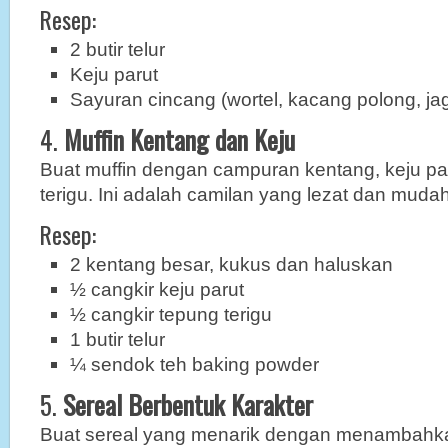
Resep:
2 butir telur
Keju parut
Sayuran cincang (wortel, kacang polong, ja
4.
Muffin Kentang dan Keju
Buat muffin dengan campuran kentang, keju par
terigu. Ini adalah camilan yang lezat dan mud
Resep:
2 kentang besar, kukus dan haluskan
½ cangkir keju parut
½ cangkir tepung terigu
1 butir telur
¼ sendok teh baking powder
5.
Sereal Berbentuk Karakter
Buat sereal yang menarik dengan menambahk