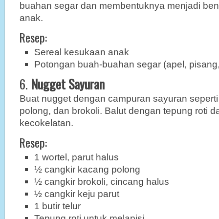
buahan segar dan membentuknya menjadi bentu
anak.
Resep:
Sereal kesukaan anak
Potongan buah-buahan segar (apel, pisang
6.
Nugget Sayuran
Buat nugget dengan campuran sayuran seperti 
polong, dan brokoli. Balut dengan tepung roti
kecokelatan.
Resep:
1 wortel, parut halus
½ cangkir kacang polong
½ cangkir brokoli, cincang halus
½ cangkir keju parut
1 butir telur
Tepung roti untuk melapisi