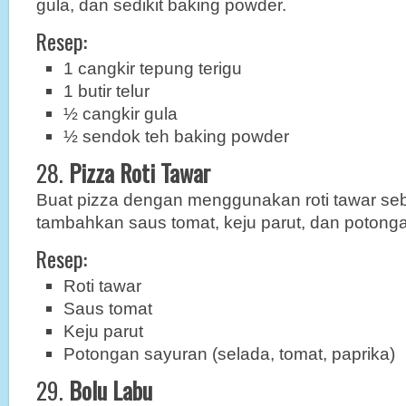
gula, dan sedikit baking powder.
Resep:
1 cangkir tepung terigu
1 butir telur
½ cangkir gula
½ sendok teh baking powder
28.
Pizza Roti Tawar
Buat pizza dengan menggunakan roti tawar se
tambahkan saus tomat, keju parut, dan potong
Resep:
Roti tawar
Saus tomat
Keju parut
Potongan sayuran (selada, tomat, paprika)
29.
Bolu Labu